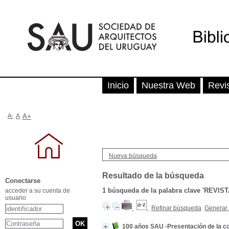
Inicio
Nuestra Web
Revi
A-
A
A+
Nueva búsqueda
Resultado de la búsqueda
Conectarse
1
búsqueda de la palabra clave
'REVIST
acceder a su cuenta de
usuario
Refinar búsqueda
Generar 
100 años SAU -Presentación de la col