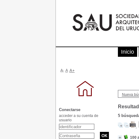
Inicio
A-
A
A+
Nueva bú
Resultad
Conectarse
5
búsqueda 
acceder a su cuenta de
usuario
100 a