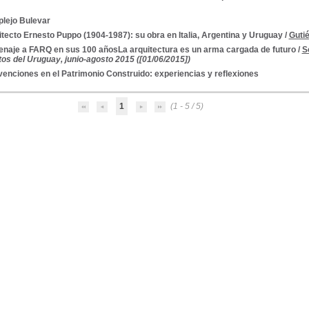
lejo Bulevar
tecto Ernesto Puppo (1904-1987): su obra en Italia, Argentina y Uruguay
/
Guti
naje a FARQ en sus 100 añosLa arquitectura es un arma cargada de futuro
/
S
tos del Uruguay, junio-agosto 2015 ([01/06/2015])
venciones en el Patrimonio Construido: experiencias y reflexiones
1
(1 - 5 / 5)