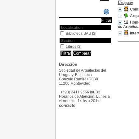
Uruguay
Comp
Affiner ou comparer
Arqui
Home
de Arquitec
Localisation
Inter
Biblioteca SAU
[3]
Section
Libros
[3]
Dirección
Sociedad de Arquitectos del
Uruguay. Biblioteca
Gonzalo Ramírez 2030
11200 Montevideo
+(598) 2411 9556 int. 33
Horarios de Atención: Lunes a
viernes de 14 hs a 20 hs
contacto