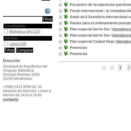
Encuentro de recuperacion patrimon
Forum Internacional : la revitalizac
Affiner ou comparer
Anais do II Seminário internaciona
Pautas para el ordenamiento paisaji
Localisation
Plan especial barrio Sur
/
Intendenci
Biblioteca SAU
[10]
Plan especial barrio Sur
/
Intendenci
Section
Plan especial Ciudad Vieja
/
Intenden
Libros
[10]
Ponencias
Ponencias
Dirección
Sociedad de Arquitectos del
1
2
Uruguay. Biblioteca
Gonzalo Ramírez 2030
11200 Montevideo
+(598) 2411 9556 int. 33
Horarios de Atención: Lunes a
viernes de 14 hs a 20 hs
contacto