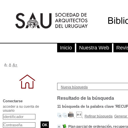
Inicio
Nuestra Web
Revi
A-
A
A+
Nueva búsqueda
Resultado de la búsqueda
Conectarse
11
búsqueda de la palabra clave
'RECU
acceder a su cuenta de
usuario
Refinar búsqueda
Generar 
Plan parcial de ordenación, recuper