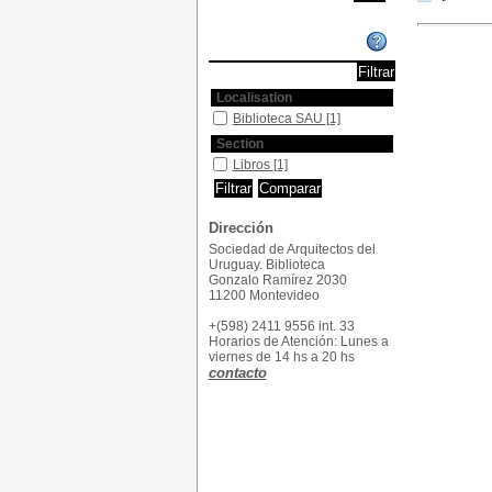
Affiner ou comparer
Localisation
Biblioteca SAU
[1]
Section
Libros
[1]
Dirección
Sociedad de Arquitectos del
Uruguay. Biblioteca
Gonzalo Ramírez 2030
11200 Montevideo
+(598) 2411 9556 int. 33
Horarios de Atención: Lunes a
viernes de 14 hs a 20 hs
contacto