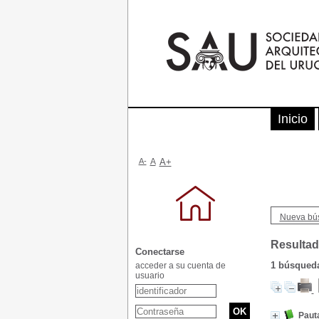
Inicio
A-
A
A+
Nueva bú
Resultad
Conectarse
1
búsqueda 
acceder a su cuenta de
usuario
Pauta