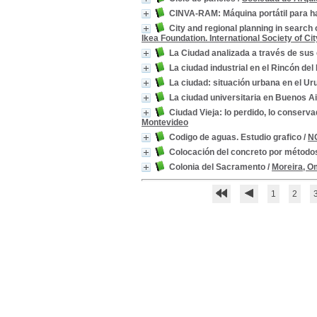
CINVA-RAM: Máquina portátil para ha
City and regional planning in search 
Ikea Foundation. International Society of Ci
La Ciudad analizada a través de sus
La ciudad industrial en el Rincón de
La ciudad: situación urbana en el U
La ciudad universitaria en Buenos A
Ciudad Vieja: lo perdido, lo conserv
Montevideo
Codigo de aguas. Estudio grafico
/
N
Colocación del concreto por métod
Colonia del Sacramento
/
Moreira, O
1
2