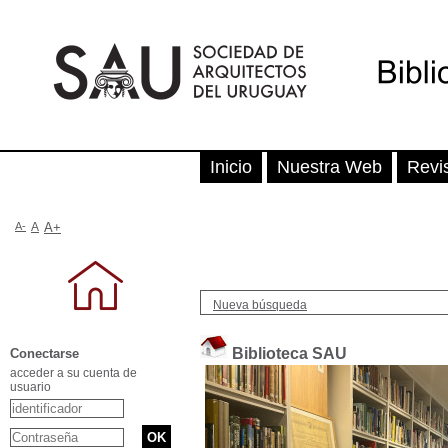
Inicio
Nuestra Web
Revi
A-
A
A+
Nueva búsqueda
Biblioteca SAU
Conectarse
acceder a su cuenta de
usuario