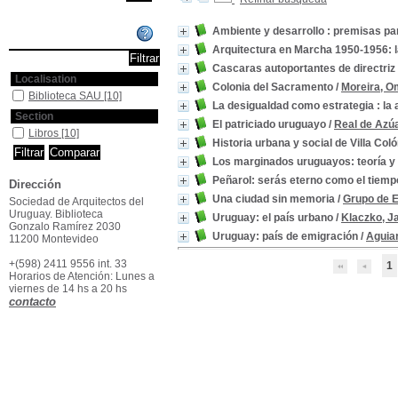
Ambiente y desarrollo : premisas par
Affiner ou comparer
Arquitectura en Marcha 1950-1956: l
Cascaras autoportantes de directriz
Localisation
Colonia del Sacramento
/
Moreira, O
Biblioteca SAU
[10]
La desigualdad como estrategia : la 
Section
El patriciado uruguayo
/
Real de Azúa
Libros
[10]
Historia urbana y social de Villa Col
Los marginados uruguayos: teoría y 
Peñarol: serás eterno como el tiem
Dirección
Una ciudad sin memoria
/
Grupo de 
Sociedad de Arquitectos del
Uruguay. Biblioteca
Uruguay: el país urbano
/
Klaczko, J
Gonzalo Ramírez 2030
Uruguay: país de emigración
/
Aguiar
11200 Montevideo
+(598) 2411 9556 int. 33
1
Horarios de Atención: Lunes a
viernes de 14 hs a 20 hs
contacto