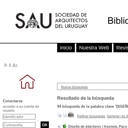
Inicio
Nuestra Web
Revi
A-
A
A+
Nueva búsqueda
Resultado de la búsqueda
Conectarse
94
búsqueda de la palabra clave
'DISEÑ
acceder a su cuenta de
usuario
Refinar búsqueda
Generar rss 
Diseño de interiores
/
Asensio, Paco