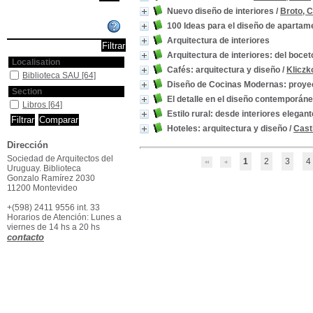
Nuevo diseño de interiores
/
Broto, C
100 Ideas para el diseño de apartam
Affiner ou comparer
Arquitectura de interiores
Arquitectura de interiores: del bocet
Localisation
Cafés: arquitectura y diseño
/
Kliczk
Biblioteca SAU
[64]
Diseño de Cocinas Modernas: proyec
Section
El detalle en el diseño contemporáne
Libros
[64]
Estilo rural: desde interiores elegan
Hoteles: arquitectura y diseño
/
Cast
Dirección
Sociedad de Arquitectos del
1
2
3
4
Uruguay. Biblioteca
Gonzalo Ramírez 2030
11200 Montevideo
+(598) 2411 9556 int. 33
Horarios de Atención: Lunes a
viernes de 14 hs a 20 hs
contacto