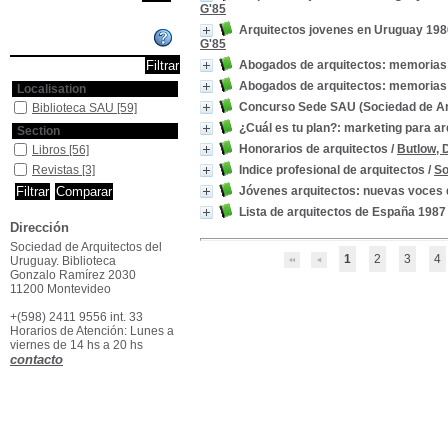
G'85
Arquitectos jovenes en Uruguay 19
Affiner ou comparer
G'85
Abogados de arquitectos: memorias 
Abogados de arquitectos: memorias 
Localisation
Concurso Sede SAU (Sociedad de Ar
Biblioteca SAU
[59]
¿Cuál es tu plan?: marketing para ar
Section
Honorarios de arquitectos
/
Butlow, 
Libros
[56]
Revistas
[3]
Indice profesional de arquitectos
/
So
Jóvenes arquitectos: nuevas voces d
Lista de arquitectos de España 1987
Dirección
Sociedad de Arquitectos del
1
2
3
4
Uruguay. Biblioteca
Gonzalo Ramírez 2030
11200 Montevideo
+(598) 2411 9556 int. 33
Horarios de Atención: Lunes a
viernes de 14 hs a 20 hs
contacto