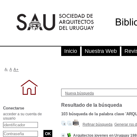
Inicio
Nuestra Web
Revi
A-
A
A+
Nueva búsqueda
Resultado de la búsqueda
Conectarse
103
búsqueda de la palabra clave
'ARQ
acceder a su cuenta de
usuario
Refinar búsqueda
Generar rss 
Arquitectos jovenes en Uruguay 19