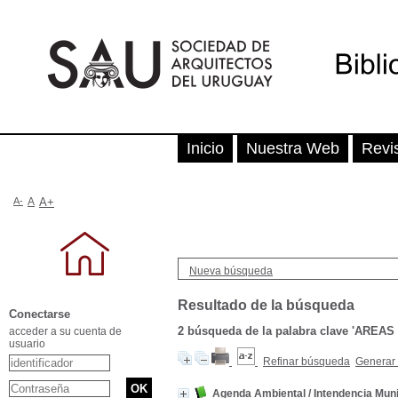
Inicio
Nuestra Web
Revi
A-
A
A+
Nueva búsqueda
Resultado de la búsqueda
Conectarse
2
búsqueda de la palabra clave
'AREAS
acceder a su cuenta de
usuario
Refinar búsqueda
Generar 
Agenda Ambiental
/
Intendencia Mun