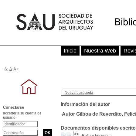
Inicio
Nuestra Web
Revi
A-
A
A+
Nueva búsqueda
Información del autor
Conectarse
acceder a su cuenta de
Autor Gilboa de Reverdito, Felic
usuario
Documentos disponibles escritos
Refinar búsqueda