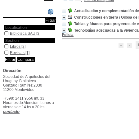
Actualización y complementación de 
Affiner ou comparer
Construcciones en tierra
/
Gilboa de 
Tablas y ábacos para proyectos de 
Localisation
Tecnologías adecuadas a la vivienda 
Biblioteca SAU
[3]
Felicia
Section
Libros
[2]
Revistas
[1]
Dirección
Sociedad de Arquitectos del
Uruguay. Biblioteca
Gonzalo Ramírez 2030
11200 Montevideo
+(598) 2411 9556 int. 33
Horarios de Atención: Lunes a
viernes de 14 hs a 20 hs
contacto