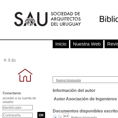
Inicio
Nuestra Web
Revi
A-
A
A+
Nueva búsqueda
Información del autor
Conectarse
acceder a su cuenta de
Autor Asociación de Ingenieros
usuario
Documentos disponibles escritos
Refinar búsqueda