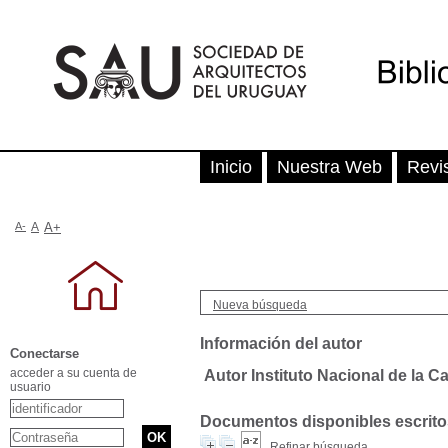
Inicio
Nuestra Web
Revi
A-
A
A+
Nueva búsqueda
Información del autor
Conectarse
acceder a su cuenta de
Autor Instituto Nacional de la C
usuario
Documentos disponibles escritos
Refinar búsqueda