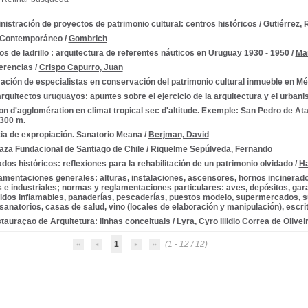
istración de proyectos de patrimonio cultural: centros históricos
/
Gutiérrez,
 Contemporáneo
/
Gombrich
s de ladrillo : arquitectura de referentes náuticos en Uruguay 1930 - 1950
/
Ma
erencias
/
Crispo Capurro, Juan
ción de especialistas en conservación del patrimonio cultural inmueble en Mé
rquitectos uruguayos: apuntes sobre el ejercicio de la arquitectura y el urban
n d'agglomération en climat tropical sec d'altitude. Exemple: San Pedro de Ata
 300 m.
ia de expropiación. Sanatorio Meana
/
Berjman, David
aza Fundacional de Santiago de Chile
/
Riquelme Sepúlveda, Fernando
dos históricos: reflexiones para la rehabilitación de un patrimonio olvidado
/
Ha
mentaciones generales: alturas, instalaciones, ascensores, hornos incineradore
 e industriales; normas y reglamentaciones particulares: aves, depósitos, gara
quidos inflamables, panaderías, pescaderías, puestos modelo, supermercados, s
 sanatorios, casas de salud, vino (locales de elaboración y manipulación), escrit
tauraçao de Arquitetura: linhas conceituais
/
Lyra, Cyro Illidio Correa de Olivei
1
(1 - 12 / 12)