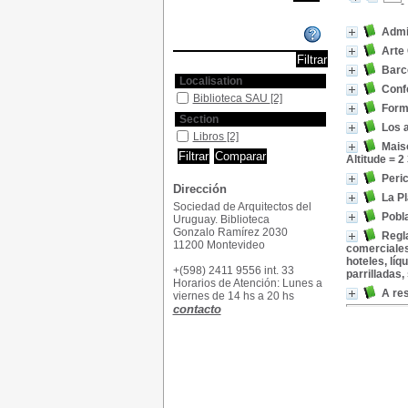
Admin
Affiner ou comparer
Arte
Barco
Localisation
Conf
Biblioteca SAU
[2]
Forma
Section
Los a
Libros
[2]
Maiso
Altitude = 2
Peric
Dirección
La Pl
Sociedad de Arquitectos del
Pobla
Uruguay. Biblioteca
Gonzalo Ramírez 2030
Regla
11200 Montevideo
comerciales
hoteles, lí
+(598) 2411 9556 int. 33
parrilladas,
Horarios de Atención: Lunes a
A res
viernes de 14 hs a 20 hs
contacto