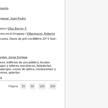
 Ramón
rgenat, Juan Pedro
xico
/
Díaz Berrio, F.
ismo en el Uruguay
/
Villarmarzo, Roberto
cama. Oasis de pré-cordilliÞre 22º 5 Sud -
rdoy, Jorge Enrique
s, edificios de uso público, locales
ges y talleres mecánicos, heladerías,
upergas, casas de optica, restaurantes y
orios, galerías
ra
Página:
25
50
100
200