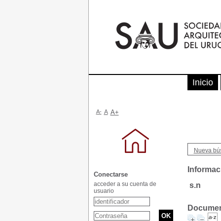
Inicio
A-
A
A+
Nueva bú
Informaci
Conectarse
acceder a su cuenta de
s.n
usuario
Document