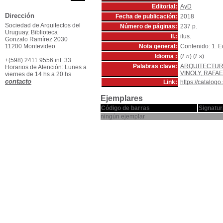
Editorial:
AyD
Dirección
Fecha de publicación:
2018
Sociedad de Arquitectos del
Número de páginas:
237 p.
Uruguay. Biblioteca
Il.:
ilus.
Gonzalo Ramírez 2030
11200 Montevideo
Nota general:
Contenido: 1. Ed
Idioma :
(
En
) (
Es
)
+(598) 2411 9556 int. 33
Palabras clave:
ARQUITECTU
Horarios de Atención: Lunes a
VINOLY, RAFAEL
viernes de 14 hs a 20 hs
contacto
Link:
https://catalog
Ejemplares
Código de barras
Signatur
ningún ejemplar