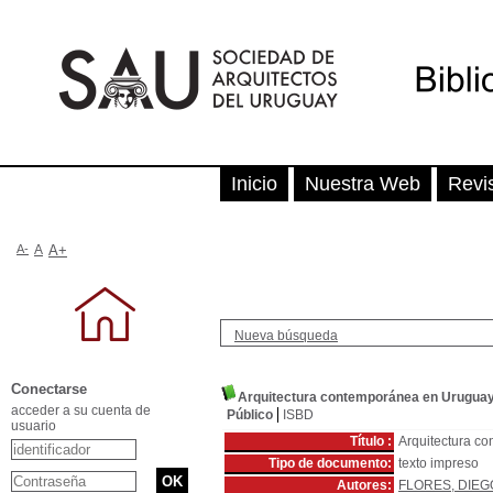
Inicio
Nuestra Web
Revi
A-
A
A+
Nueva búsqueda
Conectarse
Arquitectura contemporánea en Urugua
acceder a su cuenta de
Público
ISBD
usuario
Título :
Arquitectura c
Tipo de documento:
texto impreso
Autores:
FLORES, DIEG