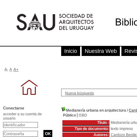
Inicio
Nuestra Web
Revi
A-
A
A+
Nueva búsqueda
Conectarse
Medianería urbana en arquitectura
/
Card
acceder a su cuenta de
Público
ISBD
usuario
Título :
Medianería urba
Tipo de documento:
texto impreso
Autores:
Cardozo Benite