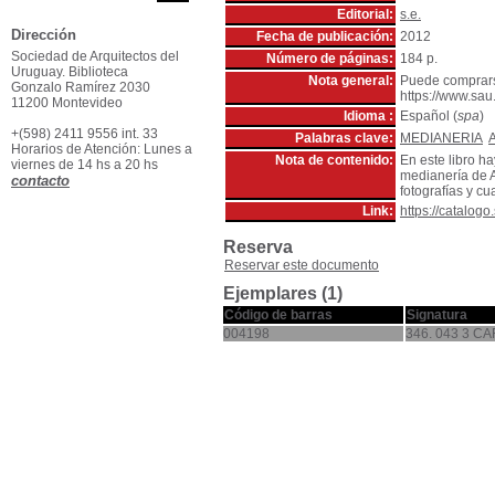
Editorial:
s.e.
Dirección
Fecha de publicación:
2012
Sociedad de Arquitectos del
Número de páginas:
184 p.
Uruguay. Biblioteca
Nota general:
Puede comprars
Gonzalo Ramírez 2030
https://www.sau
11200 Montevideo
Idioma :
Español (
spa
)
+(598) 2411 9556 int. 33
Palabras clave:
MEDIANERIA
Horarios de Atención: Lunes a
Nota de contenido:
En este libro ha
viernes de 14 hs a 20 hs
medianería de 
contacto
fotografías y cu
Link:
https://catalog
Reserva
Reservar este documento
Ejemplares (1)
Código de barras
Signatura
004198
346. 043 3 CA