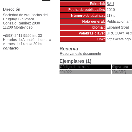
Editorial:
SAU
Dirección
Fecha de publicación:
2010
Sociedad de Arquitectos del
Número de páginas:
117 p.
Uruguay. Biblioteca
Nota general:
Publicación ani
Gonzalo Ramírez 2030
11200 Montevideo
Idioma :
Español (
spa
)
Palabras clave:
URUGUAY
AR
+(598) 2411 9556 int. 33
Link:
https://catalog
Horarios de Atención: Lunes a
viernes de 14 hs a 20 hs
contacto
Reserva
Reservar este documento
Ejemplares (1)
Código de barras
Signatura
004022
334 ARQ