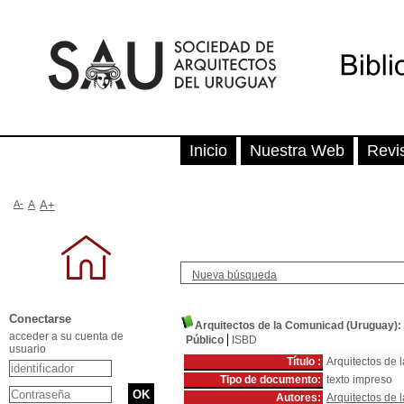
Inicio
Nuestra Web
Revi
A-
A
A+
Nueva búsqueda
Conectarse
Arquitectos de la Comunicad (Uruguay):
acceder a su cuenta de
Público
ISBD
usuario
Título :
Arquitectos de
Tipo de documento:
texto impreso
Autores:
Arquitectos de