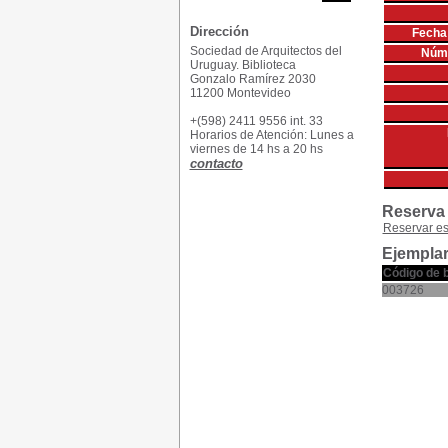
Dirección
Fecha 
Sociedad de Arquitectos del
Núme
Uruguay. Biblioteca
Gonzalo Ramírez 2030
11200 Montevideo
+(598) 2411 9556 int. 33
Horarios de Atención: Lunes a
viernes de 14 hs a 20 hs
contacto
Reserva
Reservar e
Ejemplar
Código de 
003726