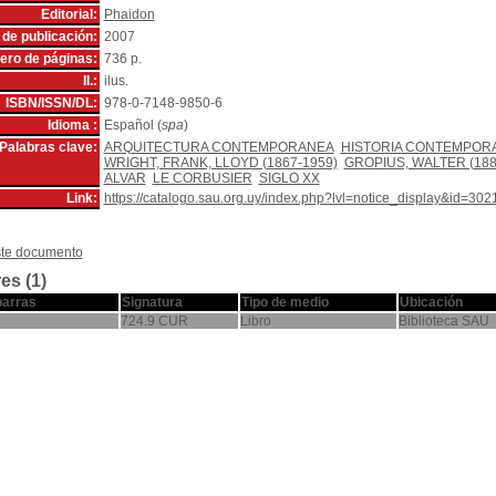
Editorial:
Phaidon
de publicación:
2007
ro de páginas:
736 p.
Il.:
ilus.
ISBN/ISSN/DL:
978-0-7148-9850-6
Idioma :
Español (
spa
)
Palabras clave:
ARQUITECTURA CONTEMPORANEA
HISTORIA CONTEMPOR
WRIGHT, FRANK, LLOYD (1867-1959)
GROPIUS, WALTER (188
ALVAR
LE CORBUSIER
SIGLO XX
Link:
https://catalogo.sau.org.uy/index.php?lvl=notice_display&id=302
ste documento
es (1)
barras
Signatura
Tipo de medio
Ubicación
724.9 CUR
Libro
Biblioteca SAU