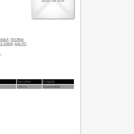
ANEA
TEORIA
3-1969)
AALTO,
1
Sección
Estado
Libros
Disponible