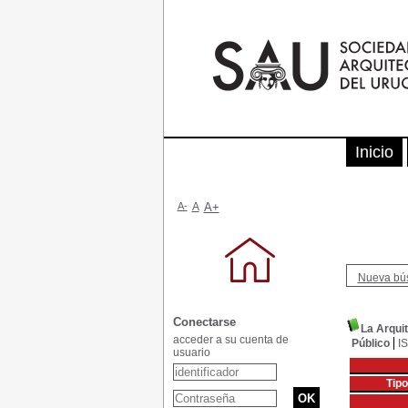
Inicio
A-
A
A+
Nueva bú
Conectarse
La Arqui
acceder a su cuenta de
Público
I
usuario
Tip