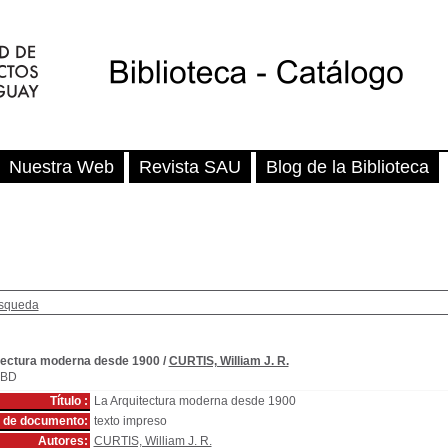
Nuestra Web
Revista SAU
Blog de la Biblioteca
squeda
tectura moderna desde 1900
/
CURTIS, William J. R.
SBD
Título :
La Arquitectura moderna desde 1900
o de documento:
texto impreso
Autores:
CURTIS, William J. R.