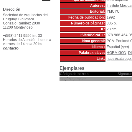
Autores:
Instituto Mexic
Dirección
Editorial:
YMCYC
Sociedad de Arquitectos del
Fecha de publicación:
1992
Uruguay. Biblioteca
Gonzalo Ramírez 2030
Número de páginas:
335 p.
11200 Montevideo
Il.:
23 cm
ISBN/ISSN/DL:
978-968-464-0
+(598) 2411 9556 int. 33
Horarios de Atención: Lunes a
Nota general:
PCA: Portland 
viernes de 14 hs a 20 hs
Idioma :
Español (
spa
)
contacto
Palabras clave:
HORMIGON
D
Link:
https://catalog
Ejemplares
Código de barras
Signatur
ningún ejemplar