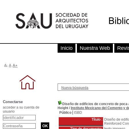
Inicio
Nuestra Web
Revi
A-
A
A+
Nueva búsqueda
Conectarse
Diseño de edificios de concreto de poca 
acceder a su cuenta de
Height
/
Instituto Mexicano del Cemento y d
usuario
Público
ISBD
Título :
Diseño de edifi
Reinforced Conc
Tipo de documento:
texto impreso