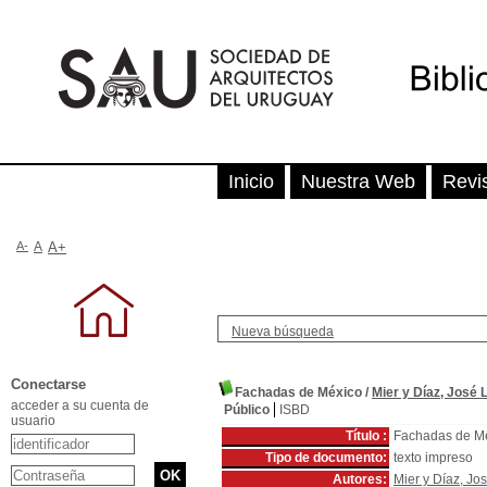
Inicio
Nuestra Web
Revi
A-
A
A+
Nueva búsqueda
Conectarse
Fachadas de México
/
Mier y Díaz, José L
acceder a su cuenta de
Público
ISBD
usuario
Título :
Fachadas de M
Tipo de documento:
texto impreso
Autores:
Mier y Díaz, Jos