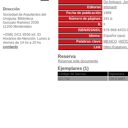
De Agínaco, Jor
Editorial:
Infonavit
Dirección
Fecha de publicación:
1989
Sociedad de Arquitectos del
Uruguay. Biblioteca
Número de páginas:
191 p.
Gonzalo Ramírez 2030
Il.:
il.
11200 Montevideo
ISBN/ISSN/DL:
978-968-6433-
+(598) 2411 9556 int. 33
Idioma :
Español (
spa
)
Horarios de Atención: Lunes a
Palabras clave:
MEXICO
HISTO
viernes de 14 hs a 20 hs
contacto
Link:
https://catalog
Reserva
Reservar este documento
Ejemplares (1)
Código de barras
Signatura
001758
728.9 MIEf