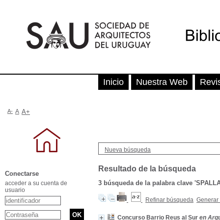
Inicio
Nuestra Web
Revi
A-
A
A+
Nueva búsqueda
Resultado de la búsqueda
Conectarse
3
búsqueda de la palabra clave
'SPALLA
acceder a su cuenta de
usuario
Refinar búsqueda
Generar 
Concurso Barrio Reus al Sur
en Arqu