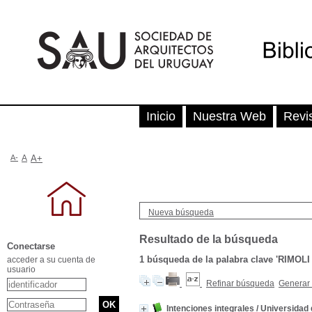
Inicio
Nuestra Web
Revi
A-
A
A+
Nueva búsqueda
Resultado de la búsqueda
Conectarse
1
búsqueda de la palabra clave
'RIMOLI
acceder a su cuenta de
usuario
Refinar búsqueda
Generar 
Intenciones integrales
/
Universidad 