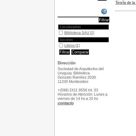
Teoría de l
Affiner ou comparer
Localisation
Biblioteca SAU
[1]
Section
Libros
[1]
Dirección
Sociedad de Arquitectos del
Uruguay. Biblioteca
Gonzalo Ramírez 2030
11200 Montevideo
+(598) 2411 9556 int. 33
Horarios de Atención: Lunes a
viernes de 14 hs a 20 hs
contacto