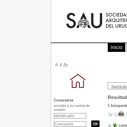
Inicio
A-
A
A+
Nueva bú
Resultad
Conectarse
1
búsqueda 
acceder a su cuenta de
usuario
Limit