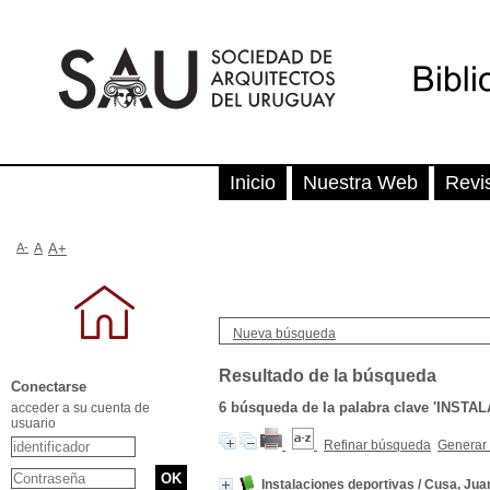
Inicio
Nuestra Web
Revi
A-
A
A+
Nueva búsqueda
Resultado de la búsqueda
Conectarse
6
búsqueda de la palabra clave
'INSTA
acceder a su cuenta de
usuario
Refinar búsqueda
Generar 
Instalaciones deportivas
/
Cusa, Jua