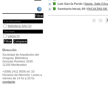
Luis García Pardo
/
Gaeta, Julio Cés
Seminario Inicial, 09
/
FACULTAD DE
Affiner ou comparer
Localisation
Biblioteca SAU
[1]
Section
Libros
[1]
Dirección
Sociedad de Arquitectos del
Uruguay. Biblioteca
Gonzalo Ramírez 2030
11200 Montevideo
+(598) 2411 9556 int. 33
Horarios de Atención: Lunes a
viernes de 14 hs a 20 hs
contacto