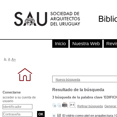
Inicio
Nuestra Web
Revi
A-
A
A+
Nueva búsqueda
Resultado de la búsqueda
Conectarse
3
búsqueda de la palabra clave
'EDIFIC
acceder a su cuenta de
usuario
Refinar búsqueda
Generar 
El vidrio como piel en arquitectura
/