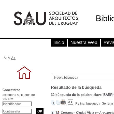
Inicio
Nuestra Web
Revi
A-
A
A+
Nueva búsqueda
Resultado de la búsqueda
Conectarse
32
búsqueda de la palabra clave
'BARRI
acceder a su cuenta de
usuario
Refinar búsqueda
Generar 
Certamen Ciudad Vieja
en Arquitectu