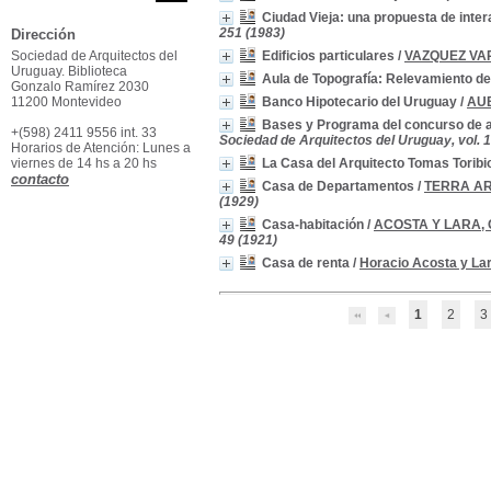
Ciudad Vieja: una propuesta de inte
251 (1983)
Dirección
Sociedad de Arquitectos del
Edificios particulares
/
VAZQUEZ VAR
Uruguay. Biblioteca
Aula de Topografía: Relevamiento de
Gonzalo Ramírez 2030
11200 Montevideo
Banco Hipotecario del Uruguay
/
AUB
Bases y Programa del concurso de an
+(598) 2411 9556 int. 33
Sociedad de Arquitectos del Uruguay, vol. 1
Horarios de Atención: Lunes a
viernes de 14 hs a 20 hs
La Casa del Arquitecto Tomas Toribi
contacto
Casa de Departamentos
/
TERRA AR
(1929)
Casa-habitación
/
ACOSTA Y LARA,
49 (1921)
Casa de renta
/
Horacio Acosta y La
1
2
3