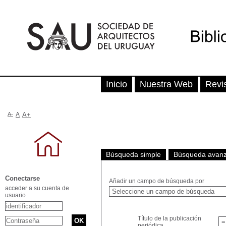
Inicio
Nuestra Web
Revi
A-
A
A+
Búsqueda simple
Búsqueda avan
Conectarse
Añadir un campo de búsqueda por
acceder a su cuenta de
usuario
Título de la publicación
periódica