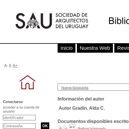
Inicio
Nuestra Web
Revi
A-
A
A+
Nueva búsqueda
Información del autor
Conectarse
acceder a su cuenta de
Autor Gradín, Alda C.
usuario
Documentos disponibles escritos
Refinar búsqueda