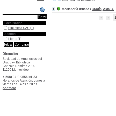
Medianería urbana
/
Gradín, Alda C.
Affiner ou comparer
Localisation
Biblioteca SAU
[1]
Section
Libros
[1]
Dirección
Sociedad de Arquitectos del
Uruguay. Biblioteca
Gonzalo Ramírez 2030
11200 Montevideo
+(598) 2411 9556 int. 33
Horarios de Atención: Lunes a
viernes de 14 hs a 20 hs
contacto